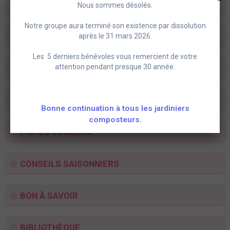
LIENS UTILES .....
Nous sommes désolés.
Notre groupe aura terminé son existence par dissolution
CALENDRIER LUNAIRE TRIMESTRIEL
après le 31 mars 2026.
Les 5 derniers bénévoles vous remercient de votre
attention pendant presque 30 année.
POUR RECEVOIR LA LETTRE D'INFOS
LE COMPOST
Bonne continuation à tous les jardiniers
composteurs.
FICHES CONSEILS
CONSEILS SAISONNIERS
BON À SAVOIR
BIBLIOTHÈQUE