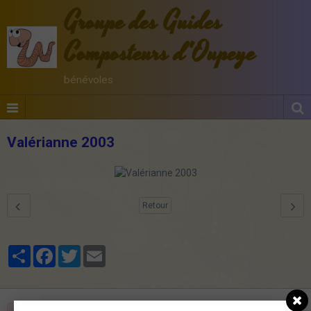
Groupe des Guides
Composteurs d'Oupeye
bénévoles
Valérianne 2003
Retour
Partager
Facebook
Twitter
Email