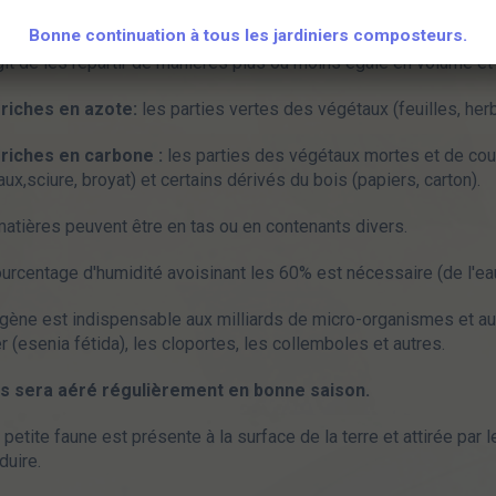
stingue les matières par leur richesse en azote ou en carbone.
Bonne continuation à tous les jardiniers composteurs.
agit de les répartir de manières plus ou moins égale en volume e
 riches en azote:
les parties vertes des végétaux (feuilles, her
 riches en carbone :
les parties des végétaux mortes et de coule
ux,sciure, broyat) et certains dérivés du bois (papiers, carton).
atières peuvent être en tas ou en contenants divers.
urcentage d'humidité avoisinant les 60% est nécessaire (de l'ea
gène est indispensable aux milliards de micro-organismes et au
r (esenia fétida), les cloportes, les collemboles et autres.
as sera aéré régulièrement en bonne saison.
 petite faune est présente à la surface de la terre et attirée par l
duire.