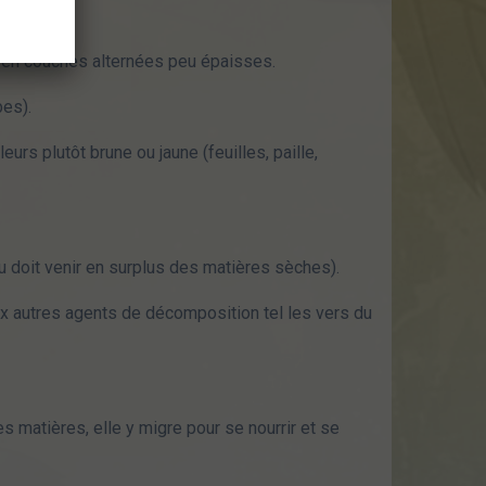
t en couches alternées peu épaisses.
bes).
urs plutôt brune ou jaune (feuilles, paille,
u doit venir en surplus des matières sèches).
x autres agents de décomposition tel les vers du
es matières, elle y migre pour se nourrir et se