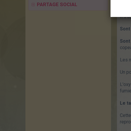
PARTAGE SOCIAL
On di
Il s'
Sont
Sont
copea
Les m
Un po
L'oxy
fumie
Le t
Cette
repro