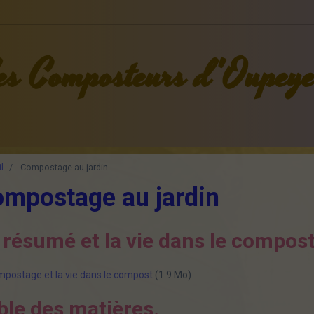
es Composteurs d'Oupey
l
Compostage au jardin
mpostage au jardin
 résumé et la vie dans le compos
postage et la vie dans le compost
(1.9 Mo)
ble des matières.