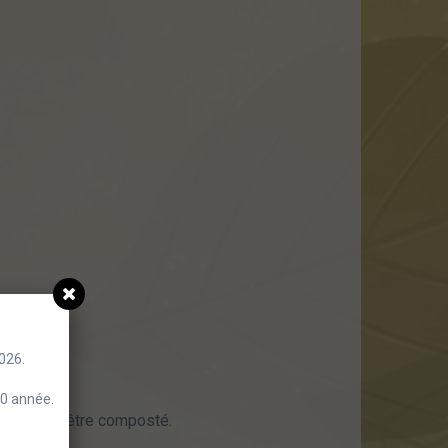
026.
30 année.
ivant peut être composté.