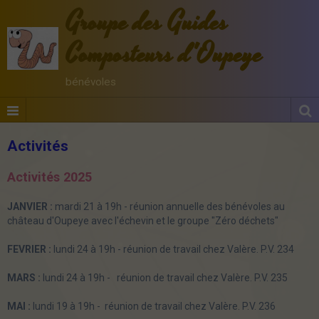
Groupe des Guides
Composteurs d'Oupeye
bénévoles
Activités
Activités 2025
JANVIER :
mardi 21 à 19h - réunion annuelle des bénévoles au
château d'Oupeye avec l'échevin et le groupe "Zéro déchets"
FEVRIER :
lundi 24 à 19h - réunion de travail chez Valère. P.V. 234
MARS :
lundi 24 à 19h - réunion de travail chez Valère. P.V. 235
MAI :
lundi 19 à 19h - réunion de travail chez Valère. P.V. 236