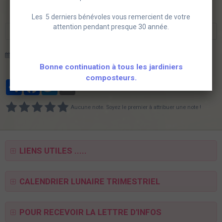
Les 5 derniers bénévoles vous remercient de votre
attention pendant presque 30 année.
Préc.
1 / 10
Suiv.
Date de dernière mise à jour : 29/05/2025
Bonne continuation à tous les jardiniers
composteurs.
Partager
Facebook
Twitter
Email
Aucune note. Soyez le premier à attribuer une note !
LIENS UTILES .....
CALENDRIER LUNAIRE TRIMESTRIEL
POUR RECEVOIR LA LETTRE D'INFOS