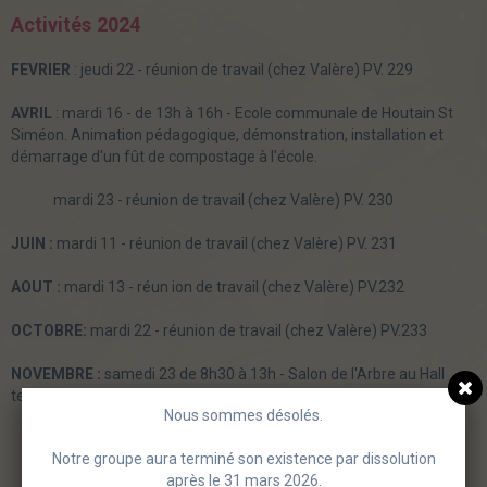
Activités 2024
FEVRIER
: jeudi 22 - réunion de travail (chez Valère) PV. 229
AVRIL
: mardi 16 - de 13h à 16h - Ecole communale de Houtain St
Siméon. Animation pédagogique, démonstration, installation et
démarrage d'un fût de compostage à l'école.
mardi 23 - réunion de travail (chez Valère) PV. 230
JUIN :
mardi 11 - réunion de travail (chez Valère) PV. 231
AOUT :
mardi 13 - réun ion de travail (chez Valère) PV.232
OCTOBRE:
mardi 22 - réunion de travail (chez Valère) PV.233
NOVEMBRE :
samedi 23 de 8h30 à 13h - Salon de l'Arbre au Hall
technique de la commune.
Nous sommes désolés.
Notre groupe aura terminé son existence par dissolution
après le 31 mars 2026.